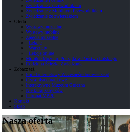
Zwiedzanie i cennik
Zwiedzanie z przewodnikiem
Zwiedzanie z Mobilnym Przewodnikiem
Zwiedzanie ze zwierzakiem
Oferta
Wystawy muzealne
Wystawy mobilne
Zajęcia muzealne
Lekcje
Warsztaty
Lekcje online
Mobilne Muzeum Początków Państwa Polskiego
Rodzinna Ścieżka Zwiedzania
Zobacz też
Portal internetowy Wczesneśredniowiecze.pl
Czasopismo naukowe
Interaktywne Muzeum Gniezna
Nie kitraj zabytków
Patronat MPPP
Kontakt
Sklep
Nasza oferta