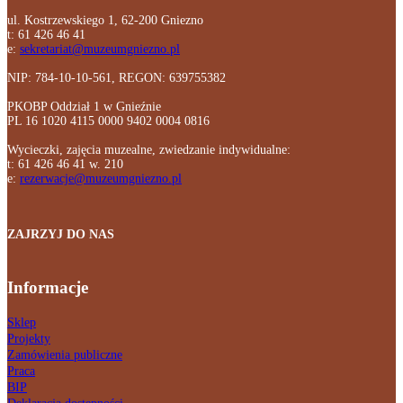
ul. Kostrzewskiego 1, 62-200 Gniezno
t: 61 426 46 41
e:
sekretariat@muzeumgniezno.pl
NIP: 784-10-10-561, REGON: 639755382
PKOBP Oddział 1 w Gnieźnie
PL 16 1020 4115 0000 9402 0004 0816
Wycieczki, zajęcia muzealne, zwiedzanie indywidualne:
t: 61 426 46 41 w. 210
e:
rezerwacje@muzeumgniezno.pl
ZAJRZYJ DO NAS
Informacje
Sklep
Projekty
Zamówienia publiczne
Praca
BIP