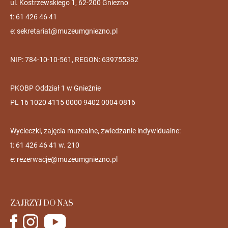
ul. Kostrzewskiego 1, 62-200 Gniezno
t: 61 426 46 41
e:
sekretariat@muzeumgniezno.pl
NIP: 784-10-10-561, REGON: 639755382
PKOBP Oddział 1 w Gnieźnie
PL 16 1020 4115 0000 9402 0004 0816
Wycieczki, zajęcia muzealne, zwiedzanie indywidualne:
t: 61 426 46 41 w. 210
e:
rezerwacje@muzeumgniezno.pl
ZAJRZYJ DO NAS