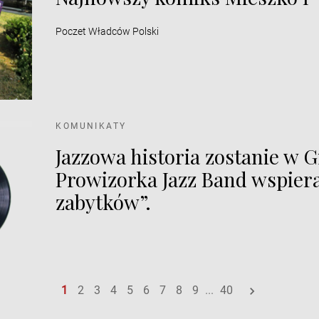
Poczet Władców Polski
KOMUNIKATY
Jazzowa historia zostanie w G
Prowizorka Jazz Band wspiera 
zabytków”.
1
2
3
4
5
6
7
8
9
...
40