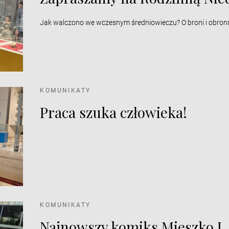
Jak walczono we wczesnym średniowieczu? O broni i obron
KOMUNIKATY
Praca szuka człowieka!
KOMUNIKATY
Najnowszy komiks Mieszko I