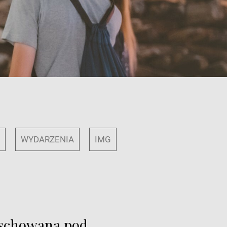
Y
WYDARZENIA
IMG
a schowana pod