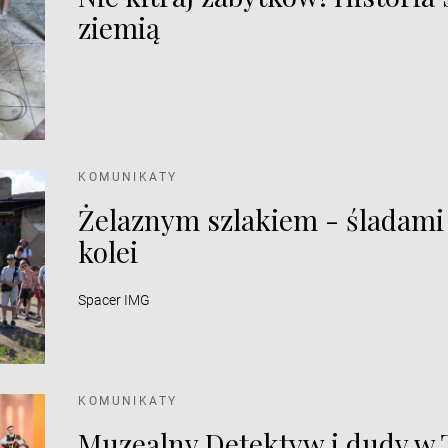
ziemią
KOMUNIKATY
Żelaznym szlakiem - śladami
kolei
Spacer IMG
KOMUNIKATY
Muzealny Detektyw i dudy w