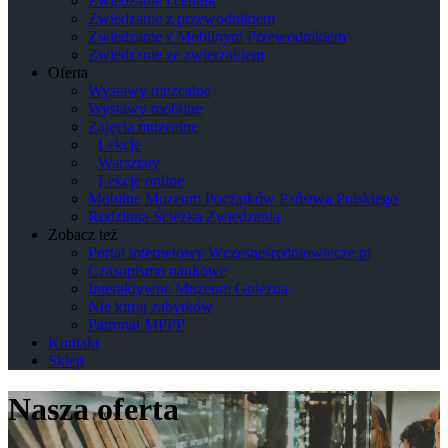
Zwiedzanie i cennik
Zwiedzanie z przewodnikiem
Zwiedzanie z Mobilnym Przewodnikiem
Zwiedzanie ze zwierzakiem
Oferta
Wystawy muzealne
Wystawy mobilne
Zajęcia muzealne
Lekcje
Warsztaty
Lekcje online
Mobilne Muzeum Początków Państwa Polskiego
Rodzinna Ścieżka Zwiedzania
Zobacz też
Portal internetowy Wczesneśredniowiecze.pl
Czasopismo naukowe
Interaktywne Muzeum Gniezna
Nie kitraj zabytków
Patronat MPPP
Kontakt
Sklep
Nasza oferta