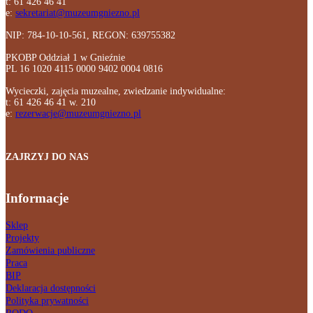
t: 61 426 46 41
e:
sekretariat@muzeumgniezno.pl
NIP: 784-10-10-561, REGON: 639755382
PKOBP Oddział 1 w Gnieźnie
PL 16 1020 4115 0000 9402 0004 0816
Wycieczki, zajęcia muzealne, zwiedzanie indywidualne:
t: 61 426 46 41 w. 210
e:
rezerwacje@muzeumgniezno.pl
ZAJRZYJ DO NAS
Informacje
Sklep
Projekty
Zamówienia publiczne
Praca
BIP
Deklaracja dostępności
Polityka prywatności