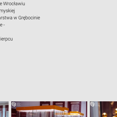
e Wrocławiu
myskiej
rstwa w Grębocinie
e -
ierpcu