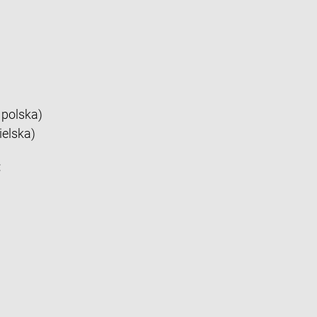
 polska)
ielska)
: