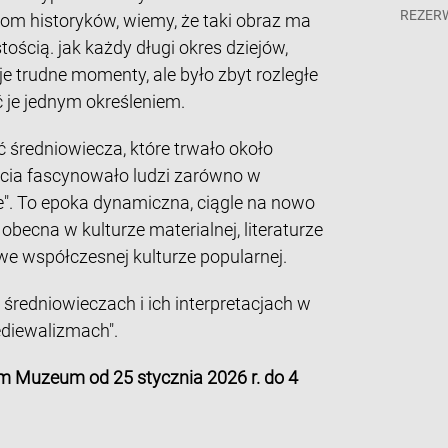
REZER
niom historyków, wiemy, że taki obraz ma
ością. jak każdy długi okres dziejów,
e trudne momenty, ale było zbyt rozległe
ać je jednym określeniem.
średniowiecza, które trwało około
ulecia fascynowało ludzi zarówno w
e". To epoka dynamiczna, ciągle na nowo
 obecna w kulturze materialnej, literaturze
 we współczesnej kulturze popularnej.
redniowieczach i ich interpretacjach w
ediewalizmach".
m Muzeum od 25 stycznia 2026 r. do 4