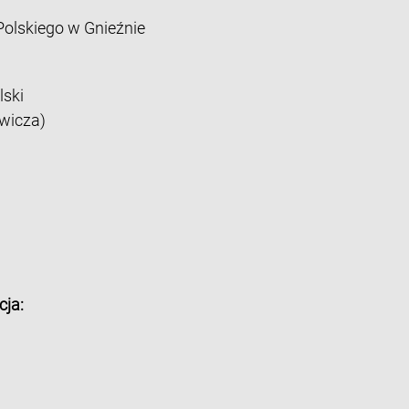
lskiego w Gnieźnie
lski
wicza)
cja: