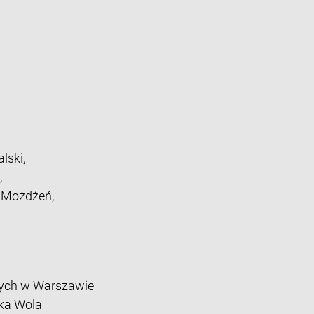
lski,
,
z Możdżeń,
ych w Warszawie
ka Wola