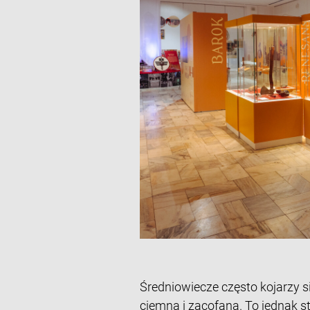
Średniowiecze często kojarzy si
ciemną i zacofaną. To jednak 